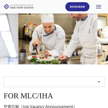
BOOK NOW
Open
side nav opener
FOR MLC/IHA
空席広報（Job Vacancy Announcement）